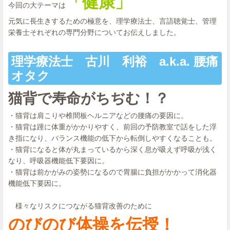
「健康」
今回の大テーマは
元気に長生きするための極意を、理学療法士、言語聴覚士、管理
栄養士それぞれの専門分野についてお伝えしました。
理学療法士 古川 利裕 a.k.a. 腰痛
オタク
猫背で寿命がちぢむ！？
・猫背は肩こりや椎間板ヘルニアなどの腰痛の要因に。
・猫背は踵に体重がかかりやすく、前回の予防教室で話をした浮
き指になり、バランス機能の低下から転倒しやすくなることも。
・猫背になると体が丸まっているから深く息が吸えず呼吸が浅く
なり、呼吸器機能低下要因に。
・猫背は前かがみの姿勢になるので胃腸に負担がかかって消化器
機能低下要因に。
様々なリスクにつながる猫背改善のために
のびのび体操を伝授！