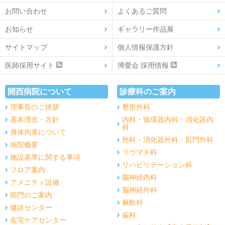
お問い合わせ
よくあるご質問
お知らせ
ギャラリー作品展
サイトマップ
個人情報保護方針
医師採用サイト
博愛会 採用情報
開西病院について
診療科のご案内
理事長のご挨拶
整形外科
基本理念・方針
内科・循環器内科・消化器内
科
身体拘束について
外科・消化器外科・肛門外科
病院概要
リウマチ科
施設基準に関する事項
リハビリテーション科
フロア案内
脳神経内科
アメニティ設備
脳神経外科
部門のご案内
麻酔科
健診センター
歯科
在宅ケアセンター