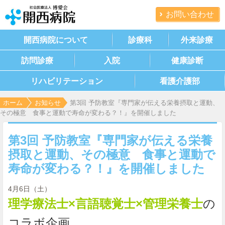
お問い合わせ
開西病院について
診療科
外来診療
訪問診療
入院
健康診断
リハビリテーション
看護介護部
ホーム
お知らせ
第3回 予防教室『専門家が伝える栄養摂取と運動、
その極意 食事と運動で寿命が変わる？！』を開催しました
第3回 予防教室『専門家が伝える栄養
摂取と運動、その極意 食事と運動で
寿命が変わる？！』を開催しました
4月6日（土）
理学療法士×言語聴覚士×管理栄養士
の
コラボ企画