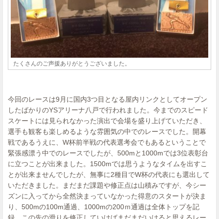
たくさんのご声援ありがとうございました。
今回のレースは9月に国内3つ目となる屋内リンクとしてオープン
したばかりのYSアリーナ八戸で行われました。今までのスピード
スケートには見られなかった演出で会場を盛り上げていただき、
選手も観客も楽しめるような雰囲気の中でのレースでした。開幕
戦であるうえに、W杯前半戦の代表選考会でもあるということで
緊張感漂う中でのレースでしたが、500mと1000mでは3位表彰台
に立つことが出来ました。1500mでは思うようなタイムを出すこ
とが出来ませんでしたが、無事に2種目でW杯の代表にも選出して
いただきました。まだまだ課題や修正点は山積みですが、今シー
ズンに入ってから全然決まっていなかった得意のスタートが決ま
り、500mの100m通過、1000mの200ｍ通過は全体トップを記
録、この先の滑りを修正していけばまだまだいけると思えるレー