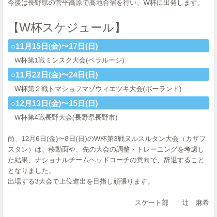
今後は長野県の菅平高原で高地合宿を行い、W杯に出発します。
【W杯スケジュール】
○11月15日(金)〜17日(日)
W杯第1戦ミンスク大会(ベラルーシ)
○11月22日(金)〜24日(日)
W杯第２戦トマショフマゾウィエツキ大会(ポーランド)
○12月13日(金)〜15日(日)
W杯第4戦長野大会(長野県長野市)
尚、12月6日(金)〜8日(日)のW杯第3戦ヌルスルタン大会（カザフ
スタン）は、移動面や、先の大会の調整・トレーニングを考慮し
た結果、ナショナルチームヘッドコーチの意向で、辞退すること
となりました。
出場する3大会で上位進出を目指し頑張ります。
スケート部 辻 麻希