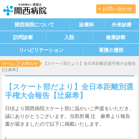
お問い合わせ
開西病院について
診療科
外来診療
訪問診療
入院
健康診断
リハビリテーション
看護介護部
ホーム
お知らせ
【スケート部だより】全日本距離別選手権大会報告
【辻麻希】
【スケート部だより】全日本距離別選
手権大会報告【辻麻希】
日頃より開西病院スケート部に温かいご声援をいただき、
誠にありがとうございます。当部所属 辻 麻希より報告
書が届きましたので以下
に掲載いたします。