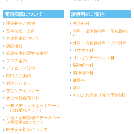
開西病院について
診療科のご案内
理事長のご挨拶
整形外科
基本理念・方針
内科・循環器内科・消化器内
科
身体拘束について
外科・消化器外科・肛門外科
病院概要
リウマチ科
施設基準に関する事項
リハビリテーション科
フロア案内
脳神経内科
アメニティ設備
脳神経外科
部門のご案内
麻酔科
健診センター
歯科
在宅ケアセンター
もの忘れ外来【完全予約制】
個人情報保護方針
十勝メディカルネットワーク
（はれ晴れネット）
手術・治療情報のデータベー
ス事業参加について
医療安全対策について