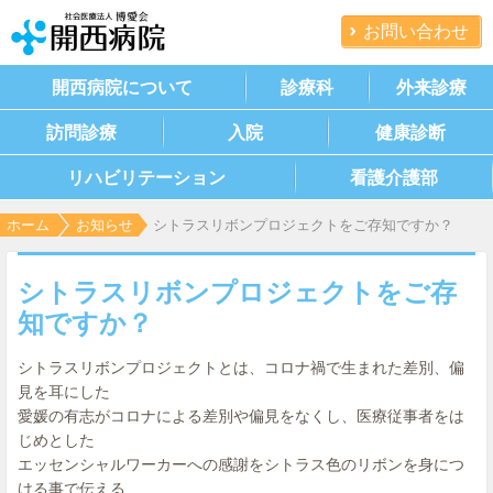
お問い合わせ
開西病院について
診療科
外来診療
訪問診療
入院
健康診断
リハビリテーション
看護介護部
ホーム
お知らせ
シトラスリボンプロジェクトをご存知ですか？
シトラスリボンプロジェクトをご存
知ですか？
シトラスリボンプロジェクトとは、コロナ禍で生まれた差別、偏
見を耳にした
愛媛の有志がコロナによる差別や偏見をなくし、医療従事者をは
じめとした
エッセンシャルワーカーへの感謝をシトラス色のリボンを身につ
ける事で伝える