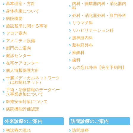
基本理念・方針
内科・循環器内科・消化器内
科
身体拘束について
外科・消化器外科・肛門外科
病院概要
リウマチ科
施設基準に関する事項
リハビリテーション科
フロア案内
脳神経内科
アメニティ設備
脳神経外科
部門のご案内
麻酔科
健診センター
歯科
在宅ケアセンター
もの忘れ外来【完全予約制】
個人情報保護方針
十勝メディカルネットワーク
（はれ晴れネット）
手術・治療情報のデータベー
ス事業参加について
医療安全対策について
病院機能評価認定
外来診療のご案内
訪問診療のご案内
初診療の流れ
訪問診療