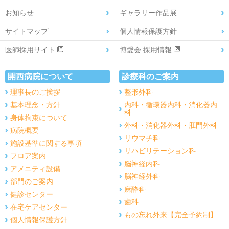
お知らせ
ギャラリー作品展
サイトマップ
個人情報保護方針
医師採用サイト
博愛会 採用情報
開西病院について
診療科のご案内
理事長のご挨拶
整形外科
基本理念・方針
内科・循環器内科・消化器内
科
身体拘束について
外科・消化器外科・肛門外科
病院概要
リウマチ科
施設基準に関する事項
リハビリテーション科
フロア案内
脳神経内科
アメニティ設備
脳神経外科
部門のご案内
麻酔科
健診センター
歯科
在宅ケアセンター
もの忘れ外来【完全予約制】
個人情報保護方針