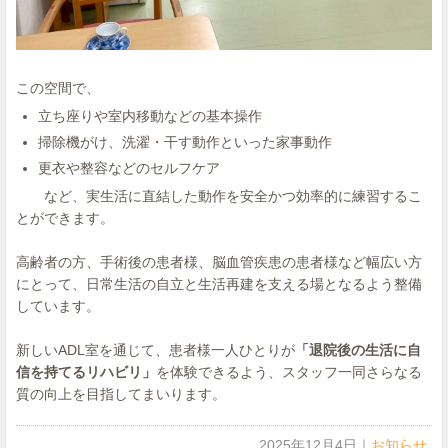
この空間で、
立ち座りや室内移動などの基本操作
掃除機がけ、洗濯・干す動作といった家事動作
更衣や整容などのセルフケア
など、実生活に直結した動作を安全かつ効率的に練習するこ
とができます。
高齢者の方、手術後の患者様、脳血管疾患の患者様など幅広い方
にとって、日常生活の自立と生活再建を支える場となるよう整備
しています。
新しいADL室を通じて、患者様一人ひとりが
「退院後の生活に自
信を持てるリハビリ」
を体験できるよう、スタッフ一同さらなる
質の向上を目指してまいります。
2025年12月4日
｜
お知らせ