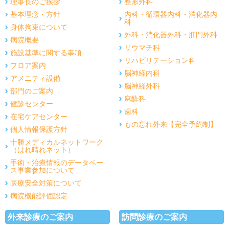
理事長のご挨拶
整形外科
基本理念・方針
内科・循環器内科・消化器内
科
身体拘束について
外科・消化器外科・肛門外科
病院概要
リウマチ科
施設基準に関する事項
リハビリテーション科
フロア案内
脳神経内科
アメニティ設備
脳神経外科
部門のご案内
麻酔科
健診センター
歯科
在宅ケアセンター
もの忘れ外来【完全予約制】
個人情報保護方針
十勝メディカルネットワーク
（はれ晴れネット）
手術・治療情報のデータベー
ス事業参加について
医療安全対策について
病院機能評価認定
外来診療のご案内
訪問診療のご案内