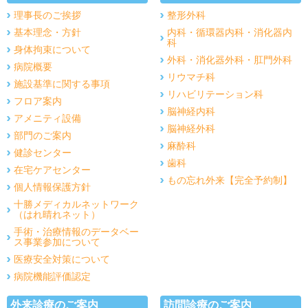
理事長のご挨拶
整形外科
基本理念・方針
内科・循環器内科・消化器内
科
身体拘束について
外科・消化器外科・肛門外科
病院概要
リウマチ科
施設基準に関する事項
リハビリテーション科
フロア案内
脳神経内科
アメニティ設備
脳神経外科
部門のご案内
麻酔科
健診センター
歯科
在宅ケアセンター
もの忘れ外来【完全予約制】
個人情報保護方針
十勝メディカルネットワーク
（はれ晴れネット）
手術・治療情報のデータベー
ス事業参加について
医療安全対策について
病院機能評価認定
外来診療のご案内
訪問診療のご案内