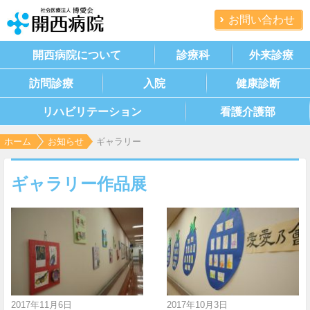
お問い合わせ
開西病院について
診療科
外来診療
訪問診療
入院
健康診断
リハビリテーション
看護介護部
ホーム
お知らせ
ギャラリー
ギャラリー作品展
2017年11月6日
2017年10月3日