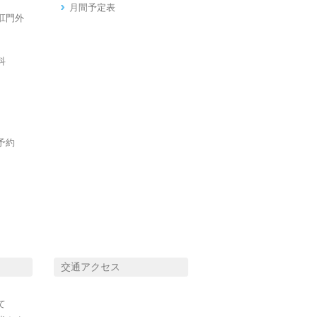
月間予定表
肛門外
科
予約
交通アクセス
て