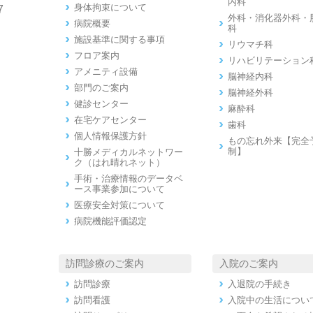
内科
身体拘束について
7
外科・消化器外科・
病院概要
科
施設基準に関する事項
リウマチ科
フロア案内
リハビリテーション
アメニティ設備
脳神経内科
部門のご案内
脳神経外科
健診センター
麻酔科
在宅ケアセンター
歯科
個人情報保護方針
もの忘れ外来【完全
制】
十勝メディカルネットワー
ク（はれ晴れネット）
手術・治療情報のデータベ
ース事業参加について
医療安全対策について
病院機能評価認定
訪問診療のご案内
入院のご案内
訪問診療
入退院の手続き
訪問看護
入院中の生活につい