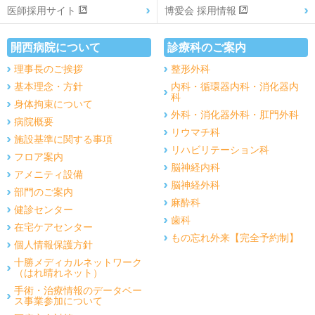
医師採用サイト
博愛会 採用情報
開西病院について
診療科のご案内
理事長のご挨拶
整形外科
基本理念・方針
内科・循環器内科・消化器内
科
身体拘束について
外科・消化器外科・肛門外科
病院概要
リウマチ科
施設基準に関する事項
リハビリテーション科
フロア案内
脳神経内科
アメニティ設備
脳神経外科
部門のご案内
麻酔科
健診センター
歯科
在宅ケアセンター
もの忘れ外来【完全予約制】
個人情報保護方針
十勝メディカルネットワーク
（はれ晴れネット）
手術・治療情報のデータベー
ス事業参加について