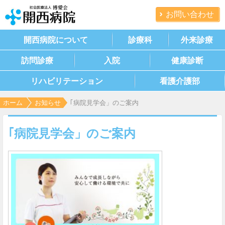
お問い合わせ
開西病院について
診療科
外来診療
訪問診療
入院
健康診断
リハビリテーション
看護介護部
ホーム
お知らせ
｢病院見学会」のご案内
｢病院見学会」のご案内