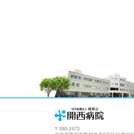
〒080-2473