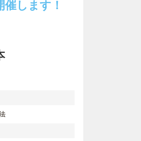
開催します！
、
本
？
法