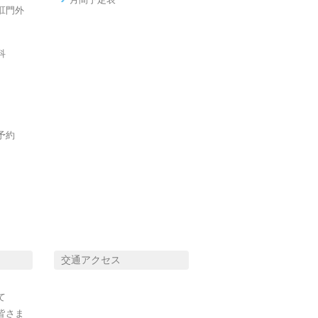
肛門外
科
予約
交通アクセス
て
皆さま