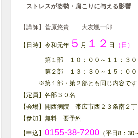
ストレスが姿勢・肩こりに与える影響
【講師】菅原悠貴 大友颯一郎
５
１２
【日時】令和元年
月
日
（日）
第１部 １０：００～１１：３０（受
第２部 １３：３０～１５：００（受
※第１部・第２部とも同じ内容です
【定員】各部３０名
【会場】開西病院 帯広市西２３条南２丁
【参加】無料 要予約
0155-38-7200
【申込】
（平日8：30～