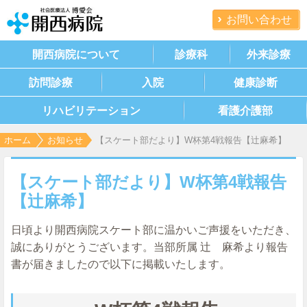
お問い合わせ
開西病院について
診療科
外来診療
訪問診療
入院
健康診断
リハビリテーション
看護介護部
ホーム
お知らせ
【スケート部だより】W杯第4戦報告【辻麻希】
【スケート部だより】W杯第4戦報告
【辻麻希】
日頃より開西病院スケート部に温かいご声援をいただき、
誠にありがとうございます。当部所属 辻 麻希より報告
書が届きましたので以下
に掲載いたします。