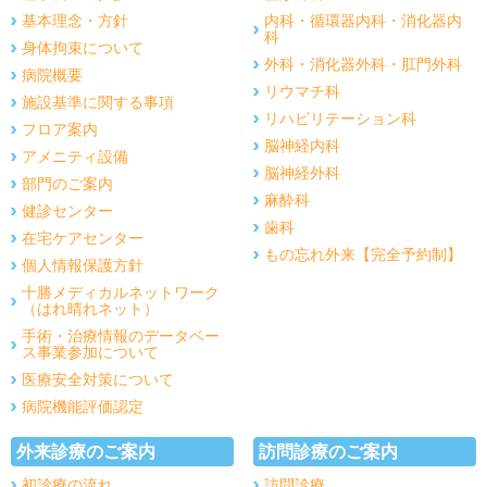
基本理念・方針
内科・循環器内科・消化器内
科
身体拘束について
外科・消化器外科・肛門外科
病院概要
リウマチ科
施設基準に関する事項
リハビリテーション科
フロア案内
脳神経内科
アメニティ設備
脳神経外科
部門のご案内
麻酔科
健診センター
歯科
在宅ケアセンター
もの忘れ外来【完全予約制】
個人情報保護方針
十勝メディカルネットワーク
（はれ晴れネット）
手術・治療情報のデータベー
ス事業参加について
医療安全対策について
病院機能評価認定
外来診療のご案内
訪問診療のご案内
初診療の流れ
訪問診療