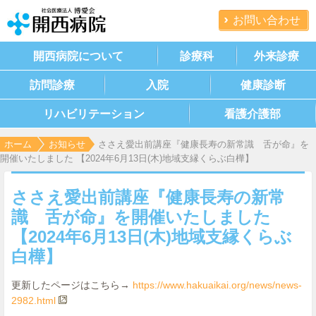
お問い合わせ
開西病院について
診療科
外来診療
訪問診療
入院
健康診断
リハビリテーション
看護介護部
ホーム
お知らせ
ささえ愛出前講座『健康長寿の新常識 舌が命』を
開催いたしました 【2024年6月13日(木)地域支縁くらぶ白樺】
ささえ愛出前講座『健康長寿の新常
識 舌が命』を開催いたしました
【2024年6月13日(木)地域支縁くらぶ
白樺】
更新したページはこちら→
https://www.hakuaikai.org/news/news-
2982.html