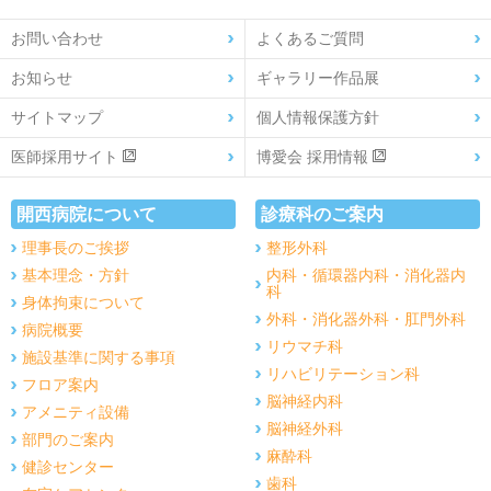
お問い合わせ
よくあるご質問
お知らせ
ギャラリー作品展
サイトマップ
個人情報保護方針
医師採用サイト
博愛会 採用情報
開西病院について
診療科のご案内
理事長のご挨拶
整形外科
基本理念・方針
内科・循環器内科・消化器内
科
身体拘束について
外科・消化器外科・肛門外科
病院概要
リウマチ科
施設基準に関する事項
リハビリテーション科
フロア案内
脳神経内科
アメニティ設備
脳神経外科
部門のご案内
麻酔科
健診センター
歯科