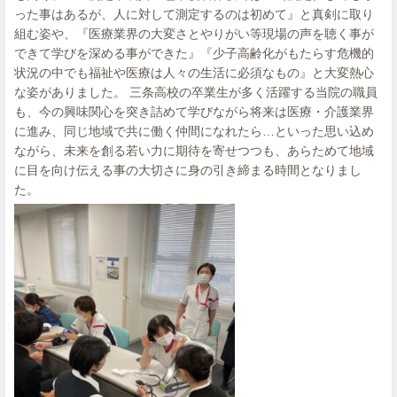
った事はあるが、人に対して測定するのは初めて』と真剣に取り
組む姿や、『医療業界の大変さとやりがい等現場の声を聴く事が
できて学びを深める事ができた』『少子高齢化がもたらす危機的
状況の中でも福祉や医療は人々の生活に必須なもの』と大変熱心
な姿がありました。 三条高校の卒業生が多く活躍する当院の職員
も、今の興味関心を突き詰めて学びながら将来は医療・介護業界
に進み、同じ地域で共に働く仲間になれたら…といった思い込め
ながら、未来を創る若い力に期待を寄せつつも、あらためて地域
に目を向け伝える事の大切さに身の引き締まる時間となりまし
た。