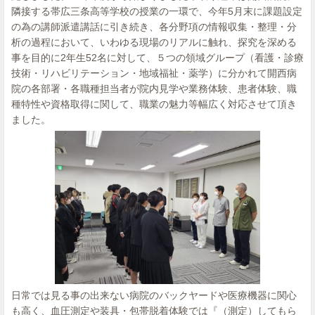
隣接する帯広三条高等学校の授業の一環で、今年5月末に課題設定
の為の講師派遣講話に引き続き、各分野項の情報収集・整理・分
析の過程において、いわゆる現場のリアルに触れ、探究を深める
事を目的に2年生52名に対して、５つの領域グループ（看護・診療
技術・リハビリテーション・地域福祉・薬学）に分かれて開西病
院の各部署・各職種担当者が院内見学や業務体験、患者体験、職
種特性や資格取得に関して、職業の魅力等幅広く対応させて頂き
ました。
日常では見る事の出来ない病院のバックヤードや医療機器に関心
も高く、血圧測定や装具・包帯脱着体験では『（測定）してもら