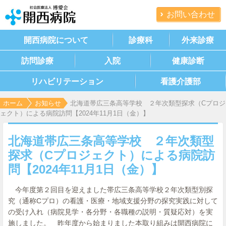
お問い合わせ
開西病院について
診療科
外来診療
訪問診療
入院
健康診断
リハビリテーション
看護介護部
ホーム
お知らせ
北海道帯広三条高等学校 ２年次類型探求（Cプロジ
ェクト）による病院訪問【2024年11月1日（金）】
北海道帯広三条高等学校 ２年次類型
探求（Cプロジェクト）による病院訪
問【2024年11月1日（金）】
今年度第２回目を迎えました帯広三条高等学校２年次類型別探
究（通称Cプロ）の看護・医療・地域支援分野の探究実践に対して
の受け入れ（病院見学・各分野・各職種の説明・質疑応対）を実
施しました。 昨年度から始まりました本取り組みは開西病院に