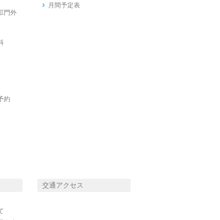
月間予定表
肛門外
科
予約
交通アクセス
て