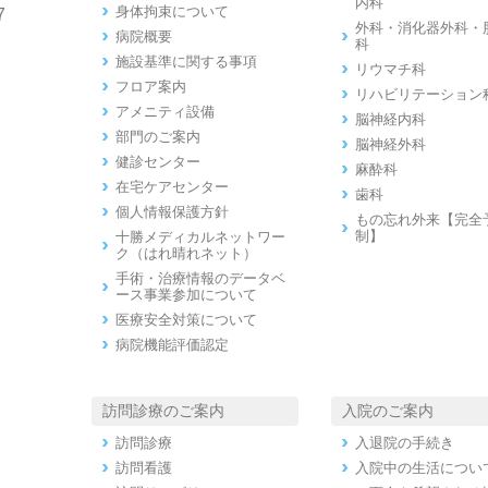
内科
身体拘束について
7
外科・消化器外科・
病院概要
科
施設基準に関する事項
リウマチ科
フロア案内
リハビリテーション
アメニティ設備
脳神経内科
部門のご案内
脳神経外科
健診センター
麻酔科
在宅ケアセンター
歯科
個人情報保護方針
もの忘れ外来【完全
制】
十勝メディカルネットワー
ク（はれ晴れネット）
手術・治療情報のデータベ
ース事業参加について
医療安全対策について
病院機能評価認定
訪問診療のご案内
入院のご案内
訪問診療
入退院の手続き
訪問看護
入院中の生活につい