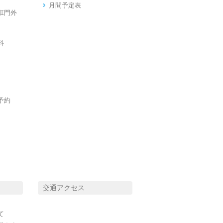
月間予定表
肛門外
科
予約
交通アクセス
て