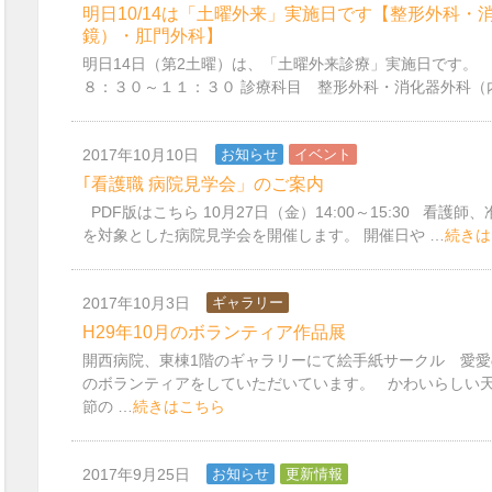
明日10/14は「土曜外来」実施日です【整形外科・
鏡）・肛門外科】
明日14日（第2土曜）は、「土曜外来診療」実施日です。
８：３０～１１：３０ 診療科目 整形外科・消化器外科（
2017年10月10日
お知らせ
イベント
｢看護職 病院見学会」のご案内
PDF版はこちら 10月27日（金）14:00～15:30 看護
を対象とした病院見学会を開催します。 開催日や …
続きは
2017年10月3日
ギャラリー
H29年10月のボランティア作品展
開西病院、東棟1階のギャラリーにて絵手紙サークル 愛愛
のボランティアをしていただいています。 かわいらしい
節の …
続きはこちら
2017年9月25日
お知らせ
更新情報