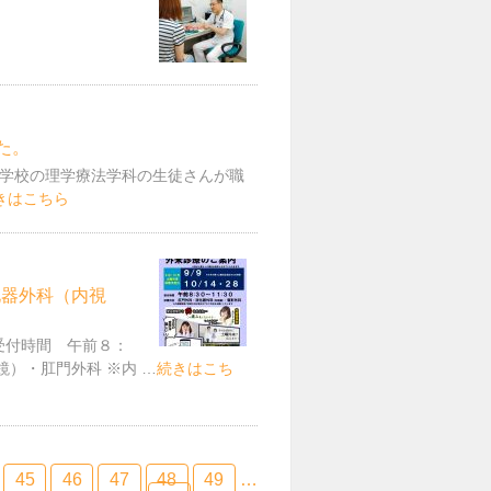
た。
学校の理学療法学科の生徒さんが職
きはこちら
化器外科（内視
受付時間 午前８：
）・肛門外科 ※内 …
続きはこち
45
46
47
48
49
…