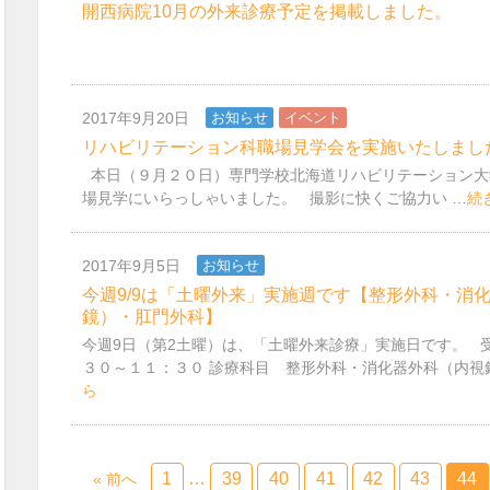
開西病院10月の外来診療予定を掲載しました。
2017年9月20日
お知らせ
イベント
リハビリテーション科職場見学会を実施いたしまし
本日（９月２０日）専門学校北海道リハビリテーション大
場見学にいらっしゃいました。 撮影に快くご協力い …
続
2017年9月5日
お知らせ
今週9/9は「土曜外来」実施週です【整形外科・消
鏡）・肛門外科】
今週9日（第2土曜）は、「土曜外来診療」実施日です。 
３０～１１：３０ 診療科目 整形外科・消化器外科（内視鏡
ら
1
…
39
40
41
42
43
44
« 前へ