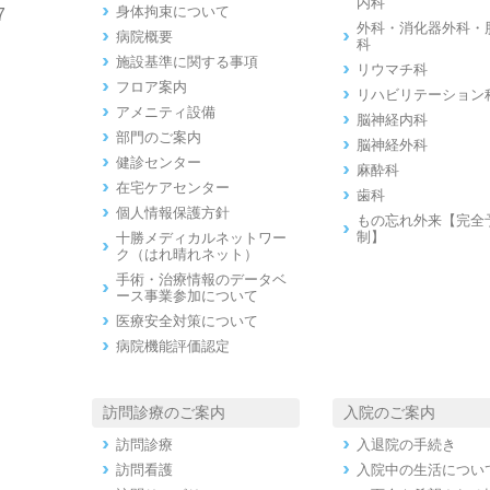
内科
身体拘束について
7
外科・消化器外科・
病院概要
科
施設基準に関する事項
リウマチ科
フロア案内
リハビリテーション
アメニティ設備
脳神経内科
部門のご案内
脳神経外科
健診センター
麻酔科
在宅ケアセンター
歯科
個人情報保護方針
もの忘れ外来【完全
制】
十勝メディカルネットワー
ク（はれ晴れネット）
手術・治療情報のデータベ
ース事業参加について
医療安全対策について
病院機能評価認定
訪問診療のご案内
入院のご案内
訪問診療
入退院の手続き
訪問看護
入院中の生活につい