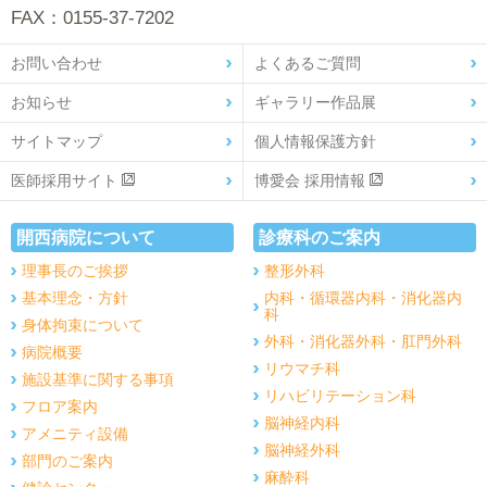
FAX：0155-37-7202
お問い合わせ
よくあるご質問
お知らせ
ギャラリー作品展
サイトマップ
個人情報保護方針
医師採用サイト
博愛会 採用情報
開西病院について
診療科のご案内
理事長のご挨拶
整形外科
基本理念・方針
内科・循環器内科・消化器内
科
身体拘束について
外科・消化器外科・肛門外科
病院概要
リウマチ科
施設基準に関する事項
リハビリテーション科
フロア案内
脳神経内科
アメニティ設備
脳神経外科
部門のご案内
麻酔科