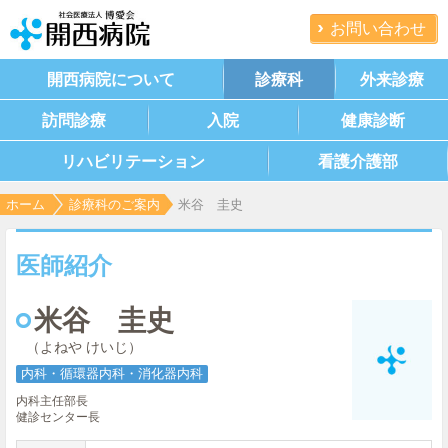
お問い合わせ
開西病院について
診療科
外来診療
訪問診療
入院
健康診断
リハビリテーション
看護介護部
ホーム
診療科のご案内
米谷 圭史
医師紹介
米谷 圭史
（よねや けいじ）
内科・循環器内科・消化器内科
内科主任部長
健診センター長