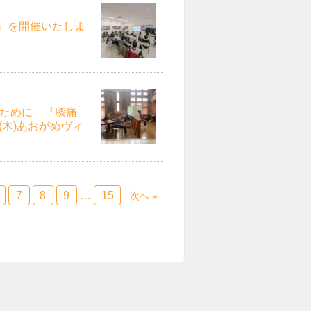
』を開催いたしま
るために 『膝痛
(木)あおがめヴィ
7
8
9
…
15
次へ »