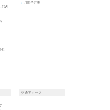
月間予定表
肛門外
科
予約
交通アクセス
て