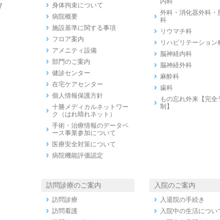
内科
身体拘束について
7
外科・消化器外科・
病院概要
科
施設基準に関する事項
リウマチ科
フロア案内
リハビリテーション
アメニティ設備
脳神経内科
部門のご案内
脳神経外科
健診センター
麻酔科
在宅ケアセンター
歯科
個人情報保護方針
もの忘れ外来【完全
制】
十勝メディカルネットワー
ク（はれ晴れネット）
手術・治療情報のデータベ
ース事業参加について
医療安全対策について
病院機能評価認定
訪問診療のご案内
入院のご案内
訪問診療
入退院の手続き
訪問看護
入院中の生活につい