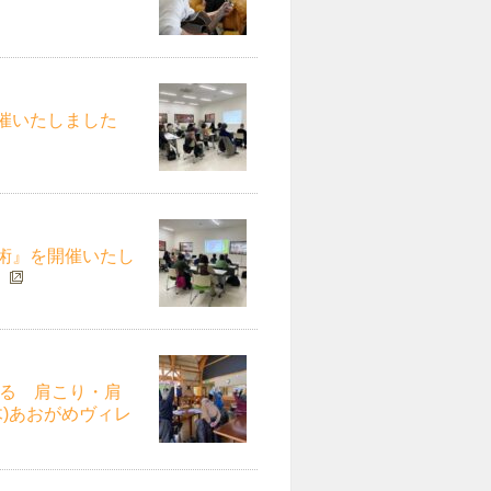
催いたしました
術』を開催いたし
】
みる 肩こり・肩
木)あおがめヴィレ