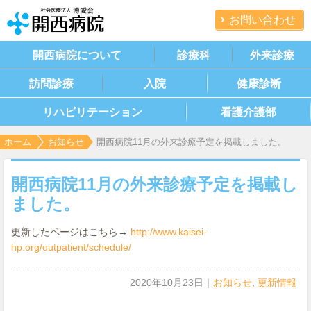
お問い合わせ
開西病院について
診療科
外来診療
訪問診療
入院
健康診断
リハビリテーション
看護介護部
ホーム
お知らせ
開西病院11月の外来診療予定を掲載しました。
開西病院11月の外来診療予定を掲載し
ました。
更新したページはこちら→
http://www.kaisei-
hp.org/outpatient/schedule/
2020年10月23日
｜
お知らせ
,
更新情報