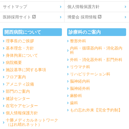
サイトマップ
個人情報保護方針
医師採用サイト
博愛会 採用情報
開西病院について
診療科のご案内
理事長のご挨拶
整形外科
基本理念・方針
内科・循環器内科・消化器内
科
身体拘束について
外科・消化器外科・肛門外科
病院概要
リウマチ科
施設基準に関する事項
リハビリテーション科
フロア案内
脳神経内科
アメニティ設備
脳神経外科
部門のご案内
麻酔科
健診センター
歯科
在宅ケアセンター
もの忘れ外来【完全予約制】
個人情報保護方針
十勝メディカルネットワーク
（はれ晴れネット）