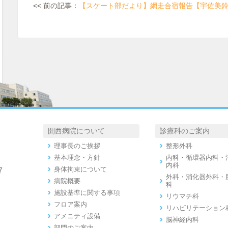
<< 前の記事：
【スケート部だより】網走合宿報告【宇佐美
開西病院について
診療科のご案内
理事長のご挨拶
整形外科
基本理念・方針
内科・循環器内科・
内科
身体拘束について
7
外科・消化器外科・
病院概要
科
施設基準に関する事項
リウマチ科
フロア案内
リハビリテーション
アメニティ設備
脳神経内科
部門のご案内