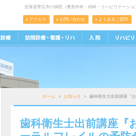
北海道帯広市の病院（整形外科・内科・リハビリテーショ
アクセス
お問い合わせ
よくあるご質問
ホーム
>
お知らせ
>
歯科衛生士出前講座『お
歯科衛生士出前講座『