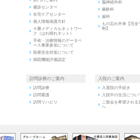
脳神経外科
健診センター
麻酔科
在宅ケアセンター
歯科
個人情報保護方針
もの忘れ外来【完全
制】
十勝メディカルネットワー
ク（はれ晴れネット）
手術・治療情報のデータベ
ース事業参加について
医療安全対策について
病院機能評価認定
訪問診療のご案内
入院のご案内
訪問診療
入退院の手続き
訪問看護
入院中の生活につい
訪問リハビリ
ご面会を希望される
へ