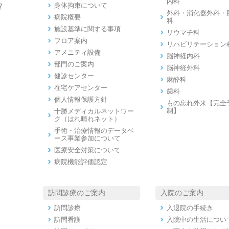
内科
身体拘束について
7
外科・消化器外科・
病院概要
科
施設基準に関する事項
リウマチ科
フロア案内
リハビリテーション
アメニティ設備
脳神経内科
部門のご案内
脳神経外科
健診センター
麻酔科
在宅ケアセンター
歯科
個人情報保護方針
もの忘れ外来【完全
制】
十勝メディカルネットワー
ク（はれ晴れネット）
手術・治療情報のデータベ
ース事業参加について
医療安全対策について
病院機能評価認定
訪問診療のご案内
入院のご案内
訪問診療
入退院の手続き
訪問看護
入院中の生活につい