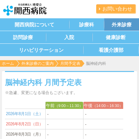
お問い合わせ
開西病院について
診療科
外来診療
訪問診療
入院
健康診断
リハビリテーション
看護介護部
ホーム
外来診療のご案内
月間予定表
脳神経内科
脳神経内科 月間予定表
※急遽、変更になる場合もございます。
午前
午後
（9:00～11:30）
（14:00～16:30）
2026年8月1日（土）
‐
‐
2026年8月2日（日）
‐
‐
2026年8月3日（月）
‐
‐