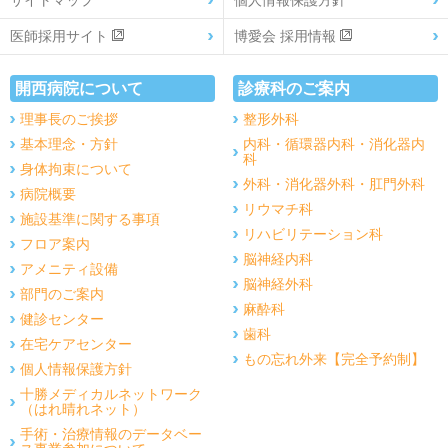
サイトマップ
個人情報保護方針
医師採用サイト
博愛会 採用情報
開西病院について
診療科のご案内
理事長のご挨拶
整形外科
基本理念・方針
内科・循環器内科・消化器内
科
身体拘束について
外科・消化器外科・肛門外科
病院概要
リウマチ科
施設基準に関する事項
リハビリテーション科
フロア案内
脳神経内科
アメニティ設備
脳神経外科
部門のご案内
麻酔科
健診センター
歯科
在宅ケアセンター
もの忘れ外来【完全予約制】
個人情報保護方針
十勝メディカルネットワーク
（はれ晴れネット）
手術・治療情報のデータベー