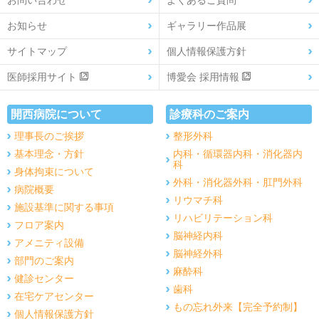
お問い合わせ
よくあるご質問
お知らせ
ギャラリー作品展
サイトマップ
個人情報保護方針
医師採用サイト
博愛会 採用情報
開西病院について
診療科のご案内
理事長のご挨拶
整形外科
基本理念・方針
内科・循環器内科・消化器内
科
身体拘束について
外科・消化器外科・肛門外科
病院概要
リウマチ科
施設基準に関する事項
リハビリテーション科
フロア案内
脳神経内科
アメニティ設備
脳神経外科
部門のご案内
麻酔科
健診センター
歯科
在宅ケアセンター
もの忘れ外来【完全予約制】
個人情報保護方針