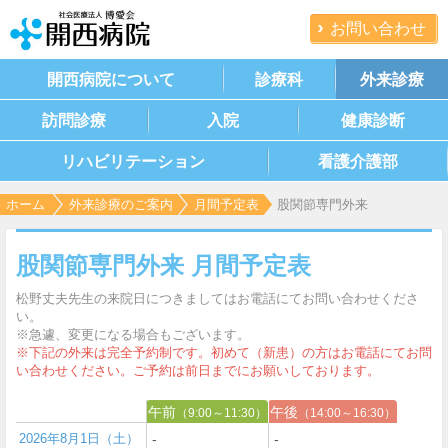
お問い合わせ
開西病院について
診療科
外来診療
訪問診療
入院
健康診断
リハビリテーション
看護介護部
ホーム
外来診療のご案内
月間予定表
股関節専門外来
股関節専門外来 月間予定表
松野丈夫先生の来院日につきましてはお電話にてお問い合わせくださ
い。
※急遽、変更になる場合もございます。
※下記の外来は完全予約制です。初めて（新患）の方はお電話にてお問
い合わせください。ご予約は前日までにお願いしております。
午前
午後
（9:00～11:30）
（14:00～16:30）
2026年8月1日（土）
‐
‐